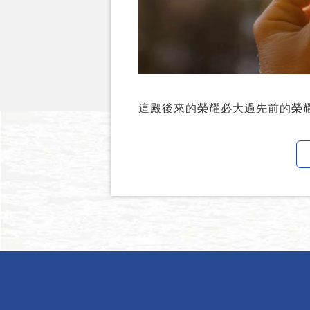
這殿後來的榮耀必大過先前的榮