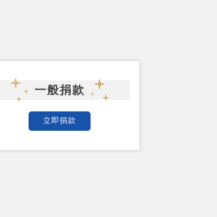
一般捐款
立即捐款