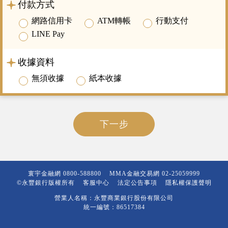
付款方式
網路信用卡
ATM轉帳
行動支付
LINE Pay
收據資料
無須收據
紙本收據
下一步
寰宇金融網
0800-588800
MMA金融交易網
02-25059999
©永豐銀行版權所有
客服中心
法定公告事項
隱私權保護聲明
營業人名稱：永豐商業銀行股份有限公司
統一編號：86517384