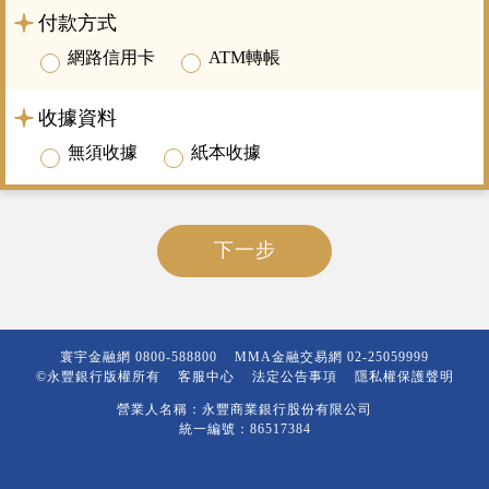
付款方式
網路信用卡
ATM轉帳
收據資料
無須收據
紙本收據
下一步
寰宇金融網
0800-588800
MMA金融交易網
02-25059999
©永豐銀行版權所有
客服中心
法定公告事項
隱私權保護聲明
營業人名稱：永豐商業銀行股份有限公司
統一編號：86517384