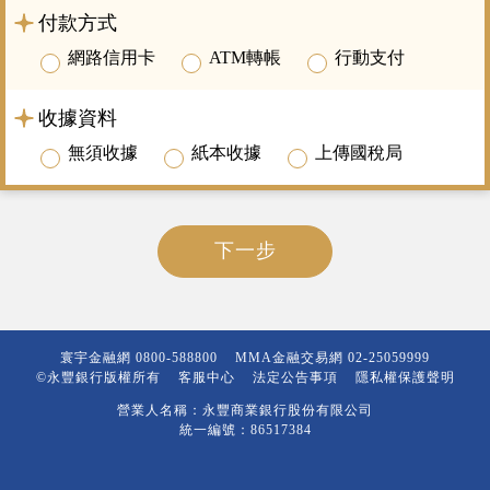
付款方式
網路信用卡
ATM轉帳
行動支付
收據資料
無須收據
紙本收據
上傳國稅局
下一步
寰宇金融網
0800-588800
MMA金融交易網
02-25059999
©永豐銀行版權所有
客服中心
法定公告事項
隱私權保護聲明
營業人名稱：永豐商業銀行股份有限公司
統一編號：86517384