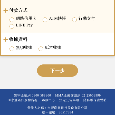
付款方式
網路信用卡
ATM轉帳
行動支付
LINE Pay
收據資料
無須收據
紙本收據
下一步
寰宇金融網
0800-588800
MMA金融交易網
02-25059999
©永豐銀行版權所有
客服中心
法定公告事項
隱私權保護聲明
營業人名稱：永豐商業銀行股份有限公司
統一編號：86517384